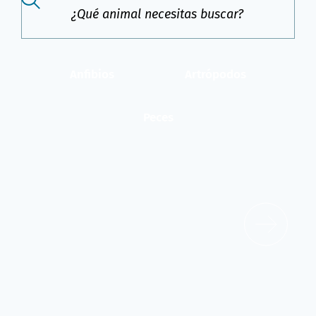
Anfibios
Artrópodos
Peces