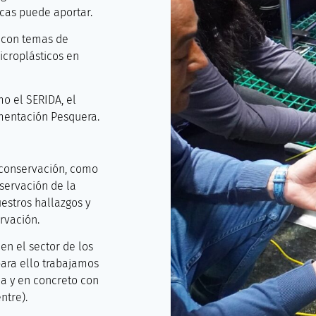
ticas puede aportar.
s con temas de
icroplásticos en
o el SERIDA, el
imentación Pesquera.
 conservación, como
nservación de la
estros hallazgos y
rvación.
n el sector de los
para ello trabajamos
a y en concreto con
entre).