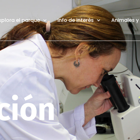
xplora el parque
Info de interés
Animales y
ción