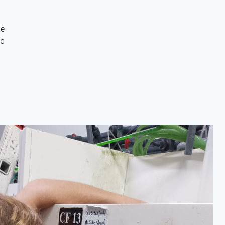
ue
 o