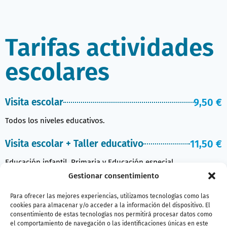
Tarifas actividades
escolares
Visita escolar
9,50 €
Todos los niveles educativos.
Visita escolar + Taller educativo
11,50 €
Educación infantil, Primaria y Educación especial.
Gestionar consentimiento
Visita escolar + Taller educativo
13,00 €
Para ofrecer las mejores experiencias, utilizamos tecnologías como las
ESO, Bachillerato y FP.
cookies para almacenar y/o acceder a la información del dispositivo. El
consentimiento de estas tecnologías nos permitirá procesar datos como
el comportamiento de navegación o las identificaciones únicas en este
Durmiendo con tiburones
59,00 €