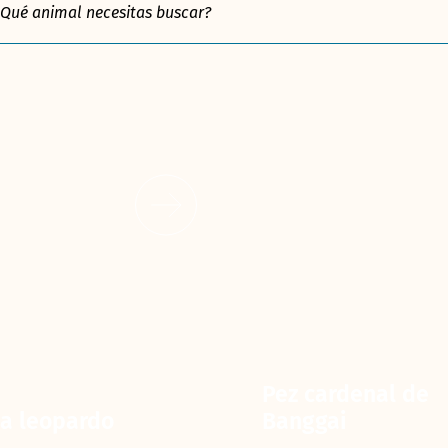
Pez cardenal de
a leopardo
Banggai