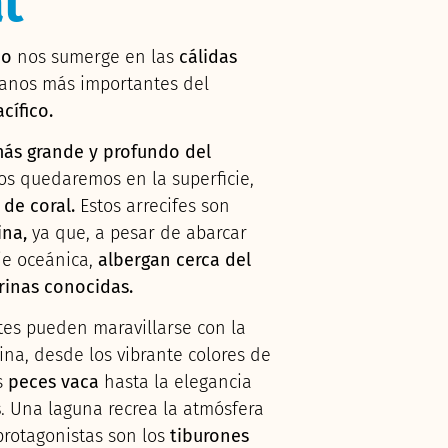
t
co
nos sumerge en las
cálidas
éanos más importantes del
acífico.
ás grande y profundo del
nos quedaremos en la superficie,
 de coral.
Estos arrecifes son
ina,
ya que, a pesar de abarcar
cie oceánica,
albergan cerca del
rinas conocidas.
ntes pueden maravillarse con la
na, desde los vibrante colores de
s
peces vaca
hasta la elegancia
s
. Una laguna recrea la atmósfera
protagonistas son los
tiburones