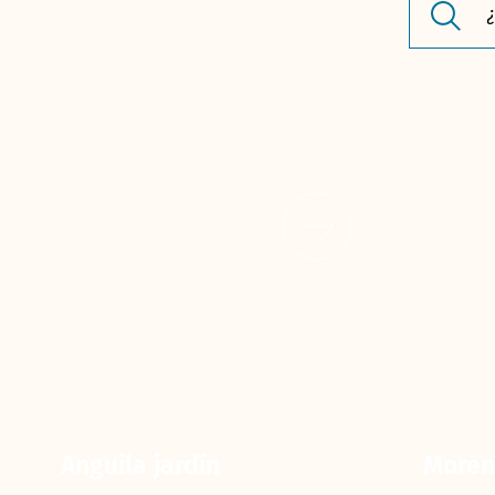
Anguila jardín
Moren