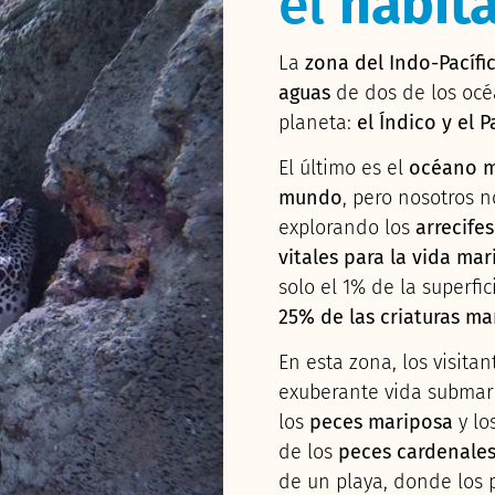
el
hábita
La
zona del Indo-Pacífi
aguas
de dos de los oc
planeta:
el Índico y el P
El último es el
océano m
mundo
, pero nosotros 
explorando los
arrecifes
vitales para la vida mar
solo el 1% de la superfi
25% de las criaturas ma
En esta zona, los visita
exuberante vida submari
los
peces mariposa
y lo
de los
peces cardenale
de un playa, donde los 