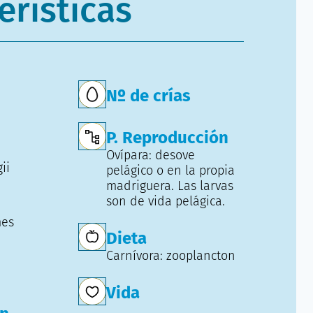
erísticas
Nº de crías
P. Reproducción
Ovípara: desove
ii
pelágico o en la propia
madriguera. Las larvas
son de vida pelágica.
mes
Dieta
Carnívora: zooplancton
Vida