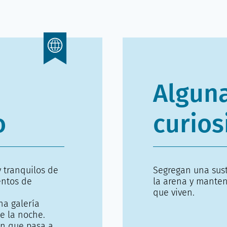
Algun
o
curios
y tranquilos de
Segregan una sust
entos de
la arena y manten
que viven.
na galería
e la noche.
on que pasa a