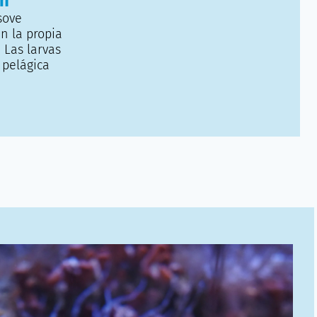
ón
sove
n la propia
 Las larvas
 pelágica