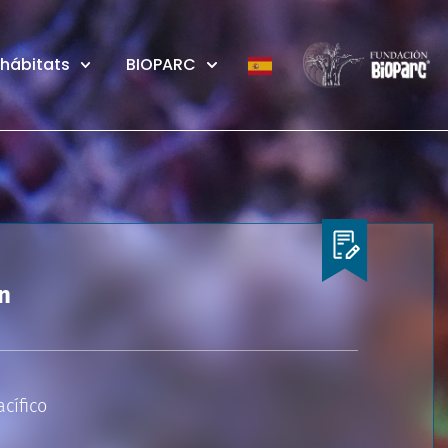
 hábitats
BIOPARC
n
cífico