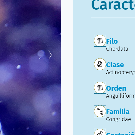
Caract
Filo
Chordata
Clase
Actinopteryg
Orden
Anguillifor
Familia
Congridae