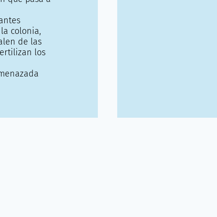
antes
la colonia,
alen de las
rtilizan los
 amenazada