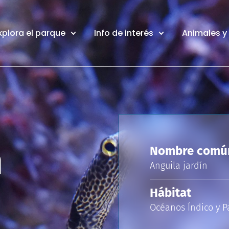
xplora el parque
Info de interés
Animales y
n
Nombre comú
Anguila jardín
Hábitat
Océanos Índico y Pa