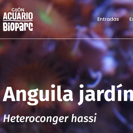
Entradas
E
Anguila jardí
Heteroconger hassi