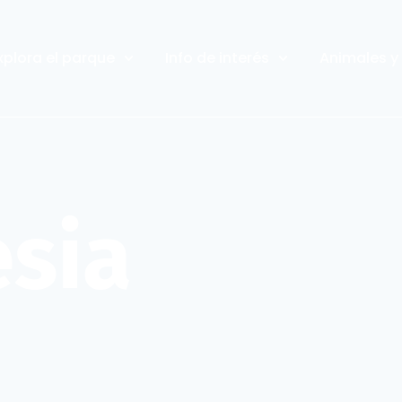
xplora el parque
Info de interés
Animales y
sia