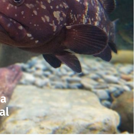
ma
al