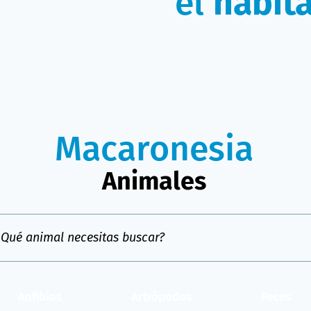
el
hábita
Macaronesia
Animales
Anfibios
Artrópodos
Peces