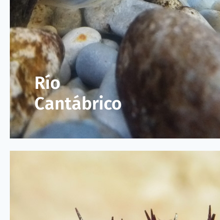
Río
Cantábrico