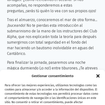
acompañas, no responderemos a estas
preguntas, ¡serás tú quién lo vea con sus propios ojos!
Tras el almuerzo, conoceremos el mar de otra forma…
¡buceando! No te pierdas esta introducción al
submarinismo de la mano de los instructores del Club
Alpha, que nos explicarán toda la teoría para después
sumergirnos con total seguridad en el fondo del
mar haciendo un bautismo inolvidable en aguas del
Cantábrico.
Para finalizar la jornada, pasaremos una noche
mágica durmiendo (¡o no!) entre tiburones. ¿Te atreves
a acompañarnos?
Gestionar consentimiento
Nuestro Teen Day incluye:
Para ofrecer las mejores experiencias, utilizamos tecnologías como las
cookies para almacenar y/o acceder a la información del dispositivo. El
Visita guiada en recorrido y zonas técnicas
consentimiento de estas tecnologías nos permitirá procesar datos como
Visita al CRAMA BIOPARC (Centro de
el comportamiento de navegación o las identificaciones únicas en este
recuperación de animales marinos de Asturias)
sitio. No consentir o retirar el consentimiento, puede afectar