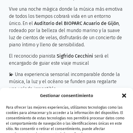
Vive una noche mágica donde la música más emotiva
de todos los tiempos cobrará vida en un entorno
único. En el
Auditorio del BIOPARC Acuario de Gijón
,
rodeado por la belleza del mundo marino y la suave
luz de cientos de velas, disfrutarás de un concierto de
piano íntimo y lleno de sensibilidad.
El reconocido pianista
Sigfrido Cecchini
será el
encargado de guiar este viaje musical
💫 Una experiencia sensorial incomparable donde la
música, la luz y el océano se funden para regalarte
una velada irrepetible.
Gestionar consentimiento
📍
Lugar:
Auditorio del BIOPARC Acuario de Gijón
Para ofrecer las mejores experiencias, utilizamos tecnologías como las
♿
Accesibilidad:
El auditorio es accesible para
cookies para almacenar y/o acceder a la información del dispositivo. El
personas con movilidad reducida.
consentimiento de estas tecnologías nos permitirá procesar datos como
el comportamiento de navegación o las identificaciones únicas en este
sitio. No consentir o retirar el consentimiento, puede afectar
🚪
Apertura de puertas:
15 minutos antes del inicio