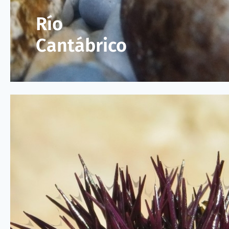
Río
Cantábrico