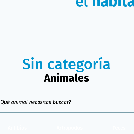
el
hábita
Sin categoría
Animales
Anfibios
Artrópodos
Peces