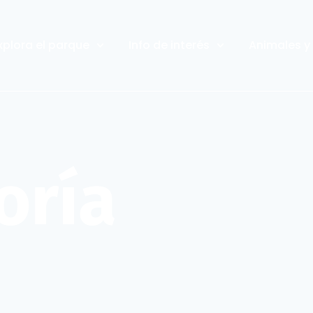
xplora el parque
Info de interés
Animales y
oría