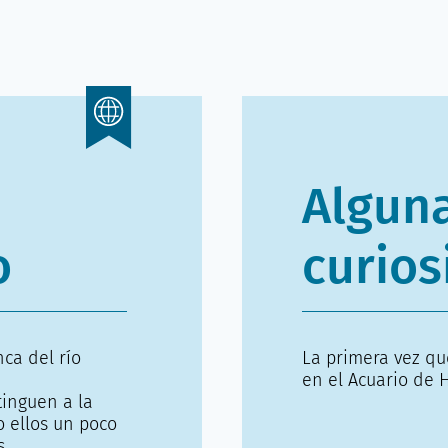
Algun
o
curios
nca del río
La primera vez que
en el Acuario de
tinguen a la
 ellos un poco
s.