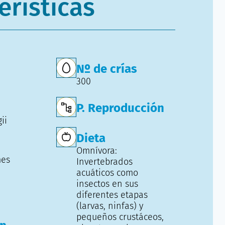
erísticas
Nº de crías
300
P. Reproducción
ii
Dieta
Omnívora:
mes
Invertebrados
acuáticos como
insectos en sus
diferentes etapas
(larvas, ninfas) y
pequeños crustáceos,