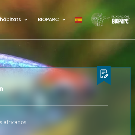
 hábitats
BIOPARC
n
s africanos