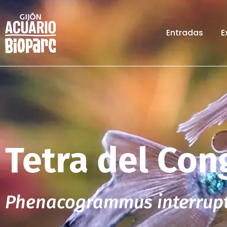
Entradas
E
Tetra del Con
Phenacogrammus interrup