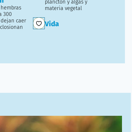
ón
plancton y algas y
s hembras
materia vegetal
a 300
 dejan caer
Vida
eclosionan