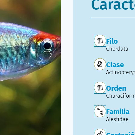
Caract
Filo
Chordata
Clase
Actinopteryg
Orden
Characifor
Familia
Alestidae