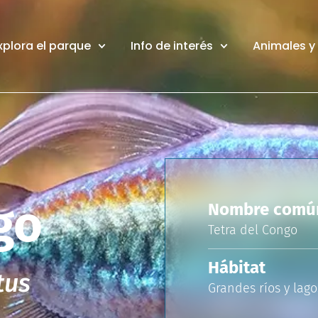
xplora el parque
Info de interés
Animales y
go
Nombre comú
Tetra del Congo
Hábitat
tus
Grandes ríos y lago