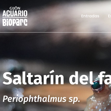
Entradas
E
Saltarín del 
Periophthalmus sp.