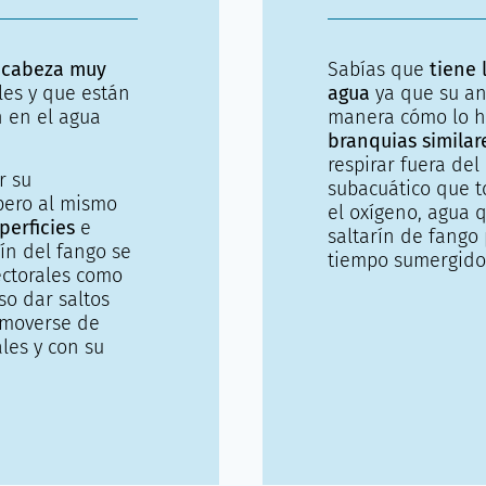
cabeza muy
Sabías que
tiene 
es y que están
agua
ya que su an
n en el agua
manera cómo lo ha
branquias similare
respirar fuera del
r su
subacuático que t
 pero al mismo
el oxígeno, agua q
perficies
e
saltarín de fango
rín del fango se
tiempo sumergido
ectorales como
so dar saltos
 moverse de
les y con su