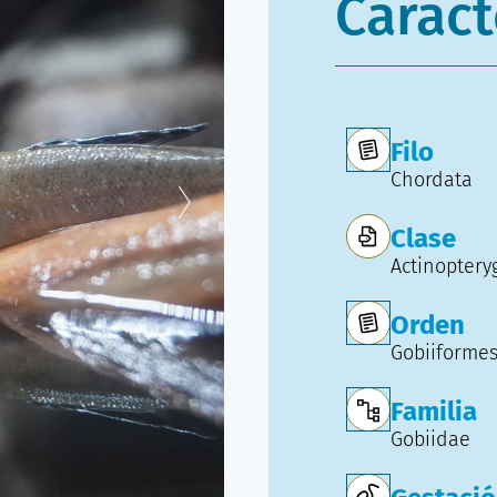
Caract
Filo
Chordata
Clase
Actinopteryg
Orden
Gobiiforme
Familia
Gobiidae