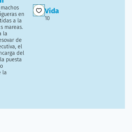
ón
s machos
Vida
igueras en
10
idas a la
as mareas.
a la
esovar de
cutiva, el
ncarga del
la puesta
do
 la