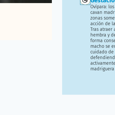
Gestaci
Ovípara: lo
cavan madr
zonas somet
acción de l
Tras atraer 
hembra y d
forma conse
macho se e
cuidado de 
defendien
activamente
madriguera