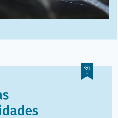
as
idades