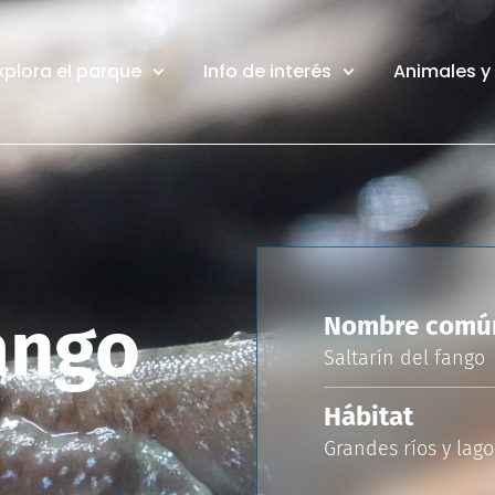
xplora el parque
Info de interés
Animales y
fango
Nombre comú
Saltarín del fango
Hábitat
Grandes ríos y lago