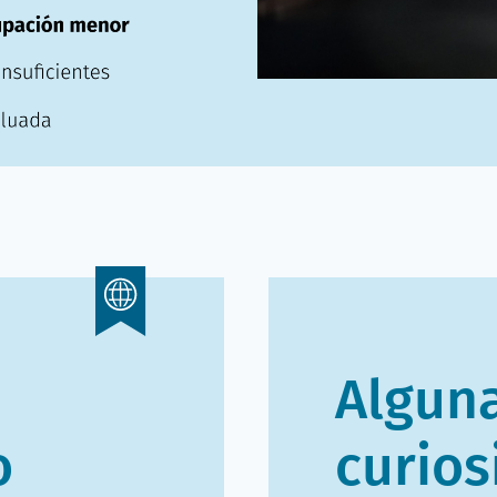
Algun
o
curios