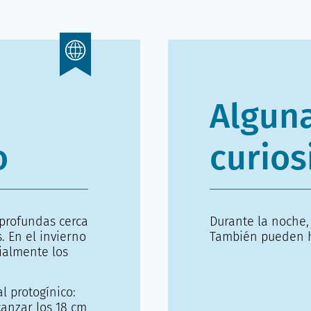
Algun
o
curios
 profundas cerca
Durante la noche, 
. En el invierno
También pueden h
ialmente los
l protogínico:
canzar los 18 cm