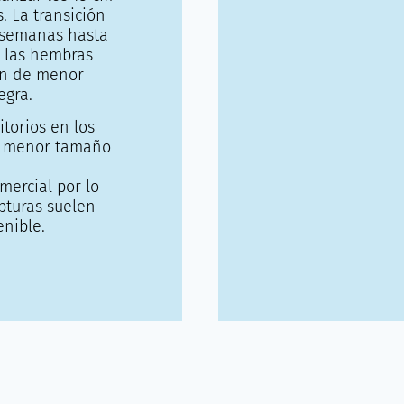
 La transición
 semanas hasta
e las hembras
son de menor
egra.
torios en los
e menor tamaño
mercial por lo
pturas suelen
enible.