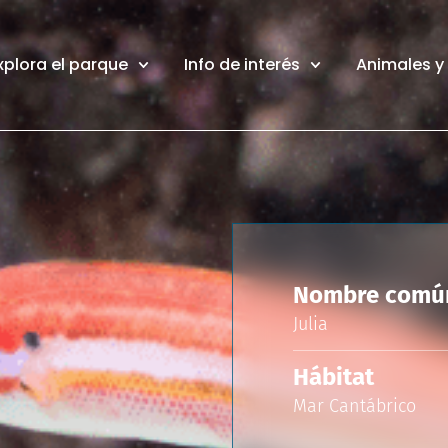
xplora el parque
Info de interés
Animales y
Nombre comú
Julia
Hábitat
Mar Cantábrico