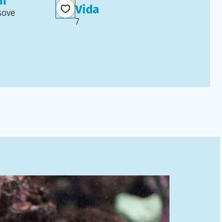
ón
Vida
sove
7