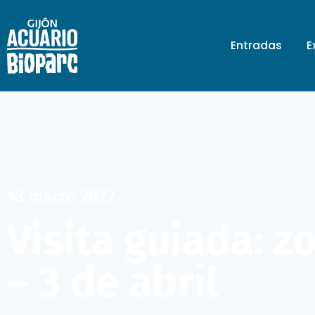
Entradas
E
18 marzo 2022
Visita guiada: z
– 3 de abril