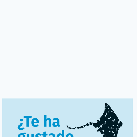
¿Te ha
gustado