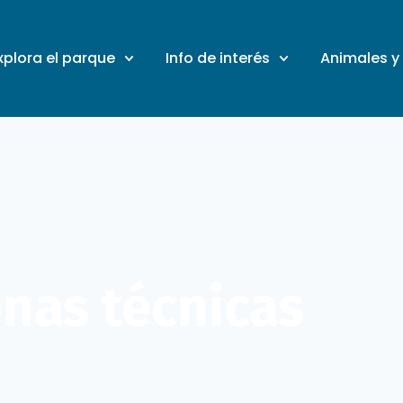
xplora el parque
Info de interés
Animales y
onas técnicas