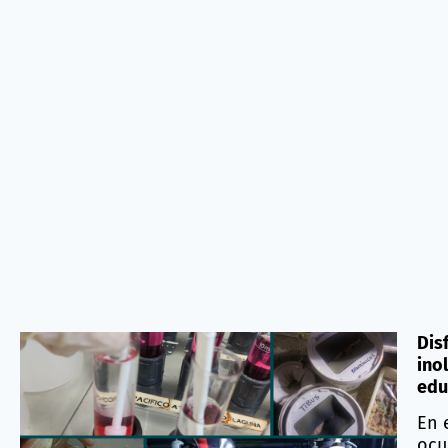
Dis
ino
edu
En 
ocu