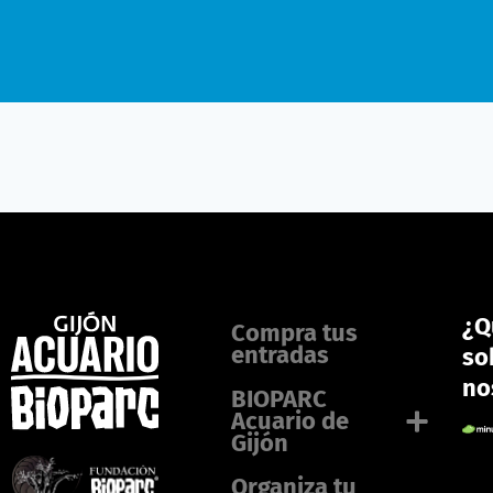
¿Q
Compra tus
entradas
so
no
BIOPARC
Acuario de
Gijón
Organiza tu