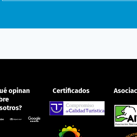
ué opinan
Certificados
Asocia
bre
sotros?