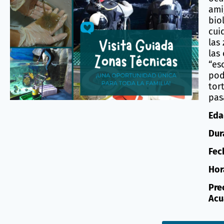
ami
bio
cui
las
las
“es
pod
tor
pas
Eda
Dur
Fec
Hora
Pre
Acu