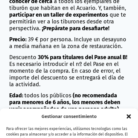
conocer de cerca
a todos los ejemplares de
tiburón que habitan en el Acuario. Y, también,
participar en un taller de experimentos
que te
permitirán ver a los tiburones desde otra
perspectiva.
¡Prepárate para desafiarte!
Precio:
39 € por persona. Incluye un desayuno
a media mañana en la zona de restauración.
Descuento
30% para titulares del Pase anual B!
Es necesario introducir el nº del Pase en el
momento de la compra. En caso de error, el
importe del descuento se entregará el día de
la actividad.
Edad:
todos los públicos
(no recomendada
para menores de 6 años,
los menores deben
venir acompañados de una persona adulta)
.
Gestionar consentimiento
Fechas:
Para ofrecer las mejores experiencias, utilizamos tecnologías como las
julio:
2, 4, 8, 10, 12, 16, 18, 22, 24, 26, 30
cookies para almacenar y/o acceder a la información del dispositivo. El
agosto:
1, 5, 7, 9, 13, 15, 19, 21, 23, 27, 29,