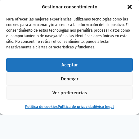
Fechas: sábado 18 de marzo
Gestionar consentimiento
Horario: 12:15 a 13:45
Para ofrecer las mejores experiencias, utilizamos tecnologías como las
cookies para almacenar y/o acceder a la información del dispositivo. El
Precio: +7€ adicionales a la entrada del
consentimiento de estas tecnologías nos permitirá procesar datos como
Acuario o con tu Pase Anual B!
el comportamiento de navegación o las identificaciones únicas en este
sitio. No consentir o retirar el consentimiento, puede afectar
negativamente a ciertas características y funciones.
Compra entradas
Aceptar
¿Te ha gustado
Denegar
la noticia?
Ver preferencias
Política de cookies
Política de privacidad
Aviso legal
¡Compártelo!