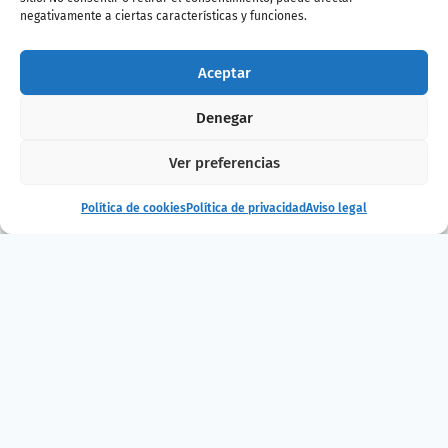
Participa antes de que
negativamente a ciertas características y funciones.
llegue el visitante 1
millón
Aceptar
Denegar
📅 hasta el 31 de mayo de 2025 📅
Ver preferencias
Política de cookies
Política de privacidad
Aviso legal