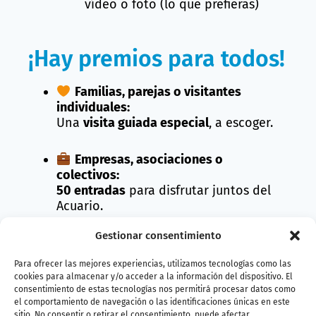
vídeo o foto (lo que prefieras)
¡Hay premios para todos!
Familias, parejas o visitantes
individuales:
Una
visita guiada especial
, a escoger.
Empresas, asociaciones o
colectivos:
50 entradas
para disfrutar juntos del
Acuario.
Gestionar consentimiento
Centros escolares:
Una
visita guiada gratuita para tu clase
Para ofrecer las mejores experiencias, utilizamos tecnologías como las
el próximo curso.
cookies para almacenar y/o acceder a la información del dispositivo. El
consentimiento de estas tecnologías nos permitirá procesar datos como
el comportamiento de navegación o las identificaciones únicas en este
sitio. No consentir o retirar el consentimiento, puede afectar