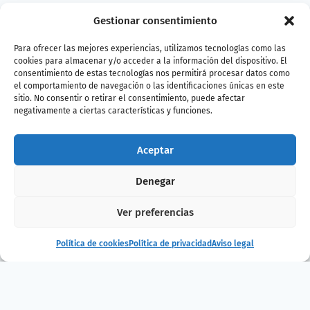
Precio: 8€ (descuento 10% con el Pase B!)
Gestionar consentimiento
Para ofrecer las mejores experiencias, utilizamos tecnologías como las
Compra entradas
cookies para almacenar y/o acceder a la información del dispositivo. El
consentimiento de estas tecnologías nos permitirá procesar datos como
el comportamiento de navegación o las identificaciones únicas en este
sitio. No consentir o retirar el consentimiento, puede afectar
¿Te ha gustado
negativamente a ciertas características y funciones.
la noticia?
Aceptar
Denegar
¡Compártelo!
Ver preferencias
Política de cookies
Política de privacidad
Aviso legal