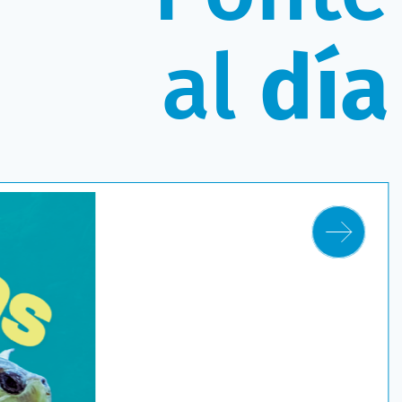
al
día