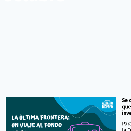
Se 
que
inv
Par
la 