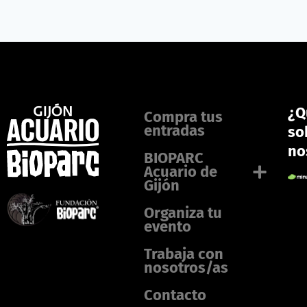
¿Q
Compra tus
entradas
so
no
BIOPARC
Acuario de
Gijón
Organiza tu
evento
Trabaja con
nosotros/as
Contacto