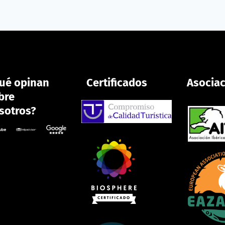
ué opinan
Certificados
Asocia
bre
sotros?