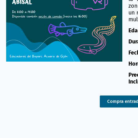
zon
un 
mul
Eda
Dur
Fec
Hor
Pre
Inc
Compra entra