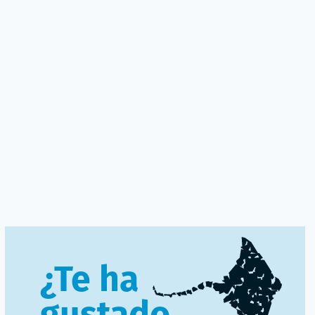
¿Te ha
gustado