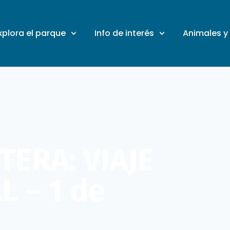
xplora el parque
Info de interés
Animales y
TERA: VIAJE
L – 1 de