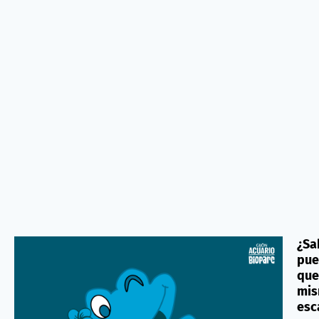
¿Sa
pue
que
mis
esc