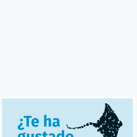
¿Te ha
gustado