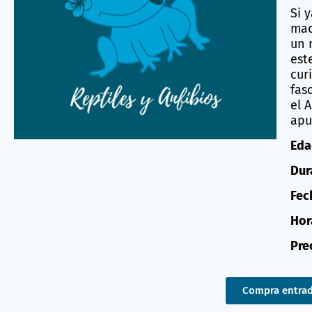
Si 
mad
un 
este
cur
fas
el 
apu
Eda
Dur
Fec
Hora
Pre
Compra entra