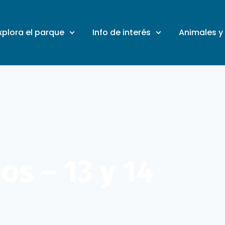
xplora el parque
Info de interés
Animales y
os – 13 y 14