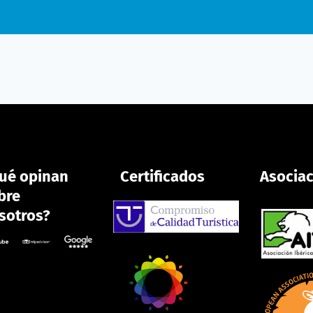
ué opinan
Certificados
Asocia
bre
sotros?