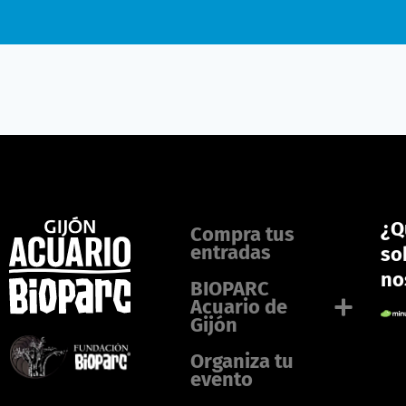
¿Q
Compra tus
entradas
so
no
BIOPARC
Acuario de
Gijón
Organiza tu
evento