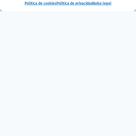
¿Te ha gustado
Política de cookies
Política de privacidad
Aviso legal
la noticia?
¡Compártelo!