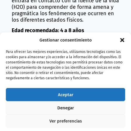
entrará en contacto con la fuente de la vida
(H
2
O) para comprender de forma amena y
pragmática los fenómenos que ocurren en
los diferentes estados físicos.
Edad recomendada: 4 a 8 años
Gestionar consentimiento
Duración: 60 min
Fechas: Domingo 16 de abril
Para ofrecer las mejores experiencias, utilizamos tecnologías como las
cookies para almacenar y/o acceder a la información del dispositivo. El
Horario:
consentimiento de estas tecnologías nos permitirá procesar datos como
el comportamiento de navegación o las identificaciones únicas en este
– turno 1: 11:00 a 12:00
sitio. No consentir o retirar el consentimiento, puede afectar
negativamente a ciertas características y funciones.
– turno 2: 12:30 a 13:30
Precio: 12€ (descuento 10% con el Pase B!)
Aceptar
Denegar
Compra entradas
Ver preferencias