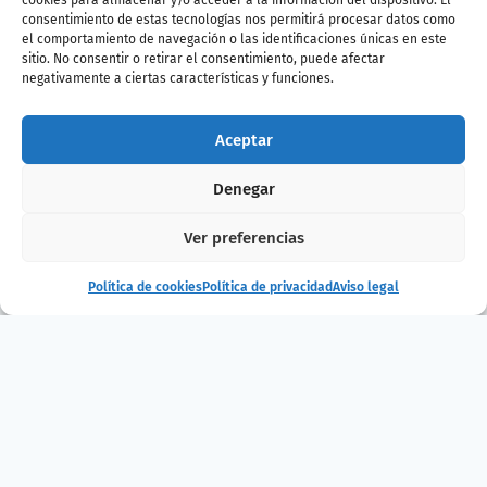
cookies para almacenar y/o acceder a la información del dispositivo. El
consentimiento de estas tecnologías nos permitirá procesar datos como
el comportamiento de navegación o las identificaciones únicas en este
sitio. No consentir o retirar el consentimiento, puede afectar
negativamente a ciertas características y funciones.
¿Te ha gustado
Aceptar
la noticia?
Denegar
¡Compártelo!
Ver preferencias
Política de cookies
Política de privacidad
Aviso legal