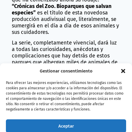
“Crónicas del Zoo. Bioparques que salvan
especies”
es el título de esta novedosa
producción audivisual que, literalmente, se
sumergirá en el día a día de esos animales y
sus cuidadores.
La serie, completamente vivencial, dará luz
a todas las curiosidades, anécdotas y
complicaciones que hay detrás de estos
parques que albergan miles de animales de
cientos de especies. Los momentos más
Gestionar consentimiento
tiernos, los comportamientos más curiosos
o divertidos y todo lo que siempre se ha
Para ofrecer las mejores experiencias, utilizamos tecnologías como las
querido ver de especies emblemáticas
cookies para almacenar y/o acceder a la información del dispositivo. El
consentimiento de estas tecnologías nos permitirá procesar datos como
como gorilas, tigres o tiburones tendrán su
el comportamiento de navegación o las identificaciones únicas en este
protagonismo en la serie. Y también serán
sitio. No consentir o retirar el consentimiento, puede afectar
protagonistas otras que, aunque
negativamente a ciertas características y funciones.
desconocidas, son verdaderas joyas en
peligro de extinción y de las que su futuro
Aceptar
depende, en parte, del intenso trabajo