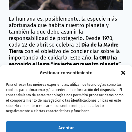
La humana es, posiblemente, la especie más
afortunada que habita nuestro planeta y
también la que debe asumir la
responsabilidad de protegerlo. Desde 1970,
cada 22 de abril se celebra el
Día de la Madre
Tierra
con el objetivo de concienciar sobre la
importancia de cuidarla. Este año,
la ONU ha
escogido el lema “invierte en nuestro planeta”
,
ya sea tiempo, recursos o acciones concretas
Gestionar consentimiento
para asegurar un futuro sostenible. En este
sentido,
la Fundación BIOPARC y los parques de
Para ofrecer las mejores experiencias, utilizamos tecnologías como las
Fuengirola, Valencia y el Acuario de Gijón
se
cookies para almacenar y/o acceder a la información del dispositivo. El
consentimiento de estas tecnologías nos permitirá procesar datos como
unen esta semana a esta conmemoración
el comportamiento de navegación o las identificaciones únicas en este
como grandes plataformas de movilización al
sitio. No consentir o retirar el consentimiento, puede afectar
acercar la belleza de la naturaleza a la
negativamente a ciertas características y funciones.
sociedad, un primer paso para despertar el
sentimiento de amor y respeto hacia nuestro
Aceptar
planeta. Mediante la recreación de hábitats