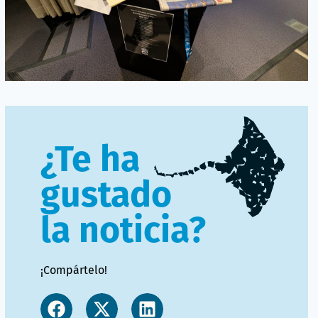
¿Te ha
gustado
la noticia?
¡Compártelo!