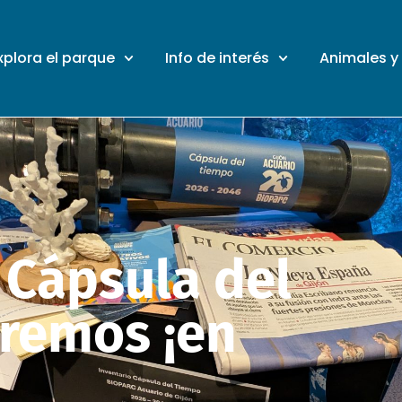
xplora el parque
Info de interés
Animales y
 Cápsula del
iremos ¡en