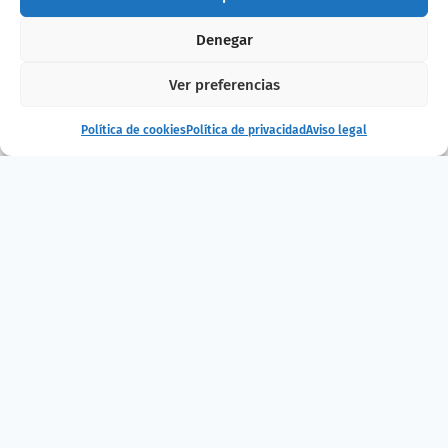
Denegar
Ver preferencias
Política de cookies
Política de privacidad
Aviso legal
En BIOPARC Valencia, las cuidadoras y
técnicas han sido decisivas en nacimientos
emblemáticos como los de Makena y Malik,
elefantes africanos que representan un
éxito dentro del
programa europeos de
preservación
de la especie.
En BIOPARC Fuengirola, las mujeres lideran
algunos de los proyectos más relevantes
entre los que destacan la
cría controlada
científicamente
bajo cuidado humano del