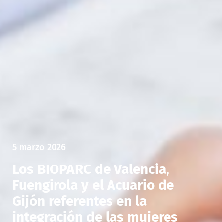
5 marzo 2026
Los BIOPARC de Valencia,
Fuengirola y el Acuario de
Gijón referentes en la
integración de las mujeres