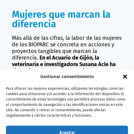
Mujeres que marcan la
diferencia
Más allá de las cifras, la labor de las mujeres
de los BIOPARC se concreta en acciones y
proyectos tangibles que marcan la
diferencia.
En el Acuario de Gijón, la
veterinaria e investigadora Susana Acle ha
sido reiteradamente reconocida como una
Gestionar consentimiento
de las personalidades más influyentes en el
sector de zoológicos y acuarios,
por su
Para ofrecer las mejores experiencias, utilizamos tecnologías como las
trayectoria en bienestar animal,
cookies para almacenar y/o acceder a la información del dispositivo. El
investigación marina y liderazgo
consentimiento de estas tecnologías nos permitirá procesar datos como
profesional.
el comportamiento de navegación o las identificaciones únicas en este
sitio. No consentir o retirar el consentimiento, puede afectar
negativamente a ciertas características y funciones.
Aceptar