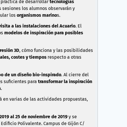
a práctica de desarrollar
tecnologías
as sesiones los alumnos observarán y
cular los
organismos marino
s.
visita a las instalaciones del Acuario
. El
os
modelos de inspiración para posibles
resión 3D
, cómo funciona y las posibilidades
iales, costes y tiempos
respecto a otras
po de un diseño bio-inspirado
. Al cierre del
s suficientes para
transformar la inspiración
a
.
ará en varias de las actividades propuestas,
2019 al 25 de noviembre de 2019
y se
. Edificio Polivalente. Campus de Gijón C/