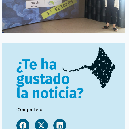
¿Te ha
gustado
la noticia?
¡Compártelo!