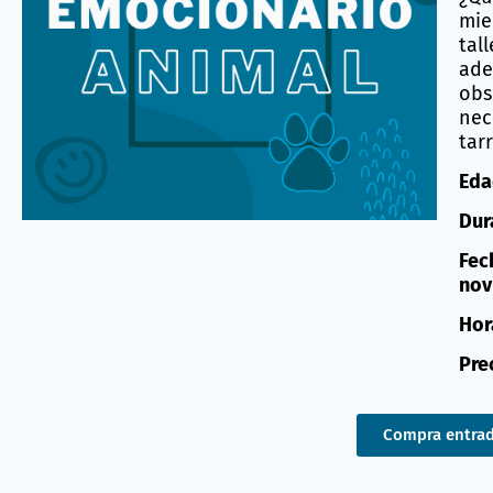
mie
tal
ade
obs
nec
tar
Eda
Dur
Fec
nov
Hora
Pre
Compra entra