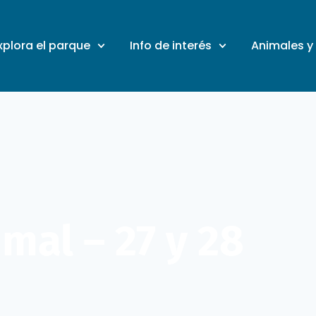
xplora el parque
Info de interés
Animales y
mal – 27 y 28