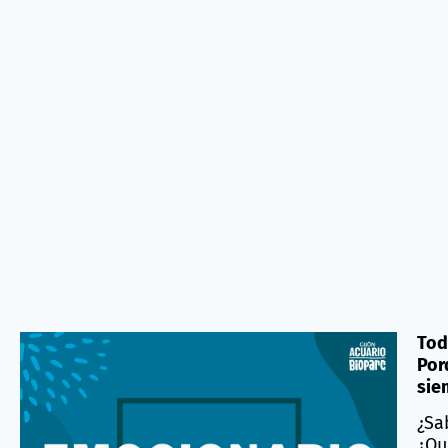
Tod
Por
sie
¿Sa
¿Qu