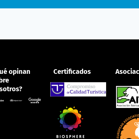
ué opinan
Certificados
Asocia
bre
sotros?