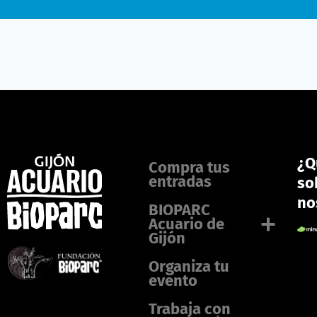
¿Q
Compra tus
entradas
so
no
BIOPARC
Acuario de
Gijón
Organiza tu
evento
Trabaja con