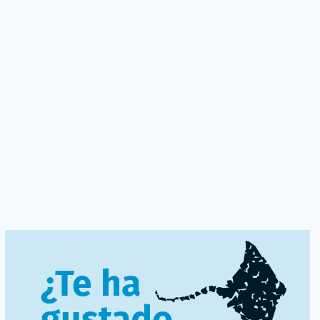
¿Te ha
gustado