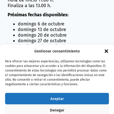
Finaliza a las 13.00 h.
Próximas fechas disponibles:
domingo 6 de octubre
domingo 13 de octubre
domingo 20 de octubre
domingo 27 de octubre
domingo 3 de noviembre
Gestionar consentimiento
domingo 10 de noviembre
domingo 17 de noviembre
Para ofrecer las mejores experiencias, utilizamos tecnologías como las
domingo 24 de noviembre
cookies para almacenar y/o acceder a la información del dispositivo. El
consentimiento de estas tecnologías nos permitirá procesar datos como
el comportamiento de navegación o las identificaciones únicas en este
Más información y reservas en:
sitio. No consentir o retirar el consentimiento, puede afectar
www.restaurantekraken.com
negativamente a ciertas características y funciones.
Aceptar
Denegar