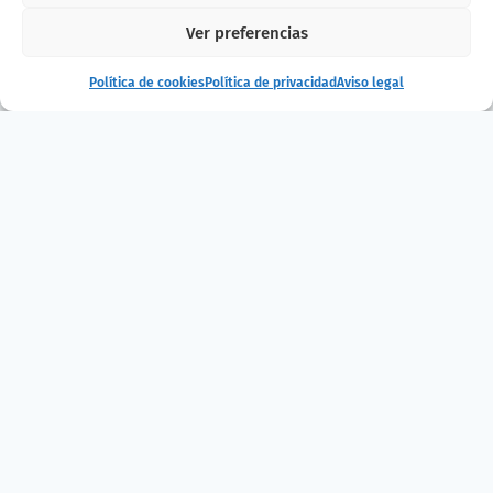
Ver preferencias
Política de cookies
Política de privacidad
Aviso legal
¿Te ha gustado
la noticia?
¡Compártelo!