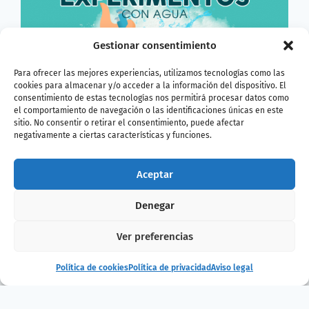
Gestionar consentimiento
Para ofrecer las mejores experiencias, utilizamos tecnologías como las
cookies para almacenar y/o acceder a la información del dispositivo. El
consentimiento de estas tecnologías nos permitirá procesar datos como
el comportamiento de navegación o las identificaciones únicas en este
sitio. No consentir o retirar el consentimiento, puede afectar
negativamente a ciertas características y funciones.
Aceptar
Denegar
¿Te ha gustado
Ver preferencias
la noticia?
Política de cookies
Política de privacidad
Aviso legal
¡Compártelo!