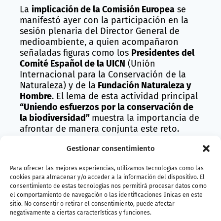
La
implicación de la Comisión Europea
se
manifestó ayer con la participación en la
sesión plenaria del Director General de
medioambiente, a quien acompañaron
señaladas figuras como los
Presidentes del
Comité Español de la UICN
(Unión
Internacional para la Conservación de la
Naturaleza) y de la
Fundación Naturaleza y
Hombre
. El lema de esta actividad principal
“Uniendo esfuerzos por la conservación de
la biodiversidad”
muestra la importancia de
afrontar de manera conjunta este reto.
Expertos de BIOPARC
están participando en
Gestionar consentimiento
diversos foros donde se comparten
experiencias,
investigaciones, técnicas y
Para ofrecer las mejores experiencias, utilizamos tecnologías como las
estrategias. Investigaciones veterinarias
cookies para almacenar y/o acceder a la información del dispositivo. El
consentimiento de estas tecnologías nos permitirá procesar datos como
como la realizada sobre la Encefalitis en los
el comportamiento de navegación o las identificaciones únicas en este
orangutanes (
Pongo pygmaeus
) han
sitio. No consentir o retirar el consentimiento, puede afectar
despertado interés. El orangután de Borneo
negativamente a ciertas características y funciones.