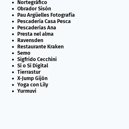
Nortegráfico
Obrador Sisón
Pau Argüelles Fotografía
Pescadería Casa Pesca
Pescaderías Ana
Presta nel alma
Ravensden
Restaurante Kraken
Semo
Sigfrido Cecchini
Sí o Sí Digital
Tierrastur
X-Jump Gijón
Yoga con Lily
Yurmuvi