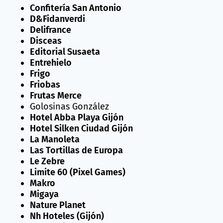
Confitería San Antonio
D&Fidanverdi
Delifrance
Disceas
Editorial Susaeta
Entrehielo
Frigo
Friobas
Frutas Merce
Golosinas González
Hotel Abba Playa Gijón
Hotel Silken Ciudad Gijón
La Manoleta
Las Tortillas de Europa
Le Zebre
Limite 60
(Pixel Games)
Makro
Migaya
Nature Planet
Nh Hoteles (Gijón)