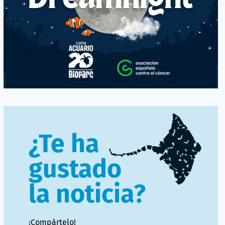
¿Te ha
gustado
la noticia?
¡Compártelo!