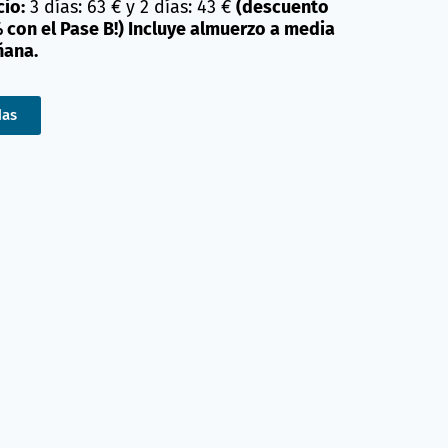
cio:
3 días: 63 € y 2 días: 43 €
(descuento
 con el Pase B!) Incluye almuerzo a media
ana.
das