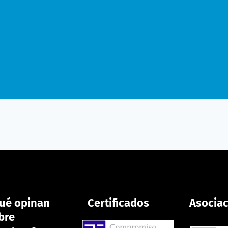
ué opinan
Certificados
Asocia
bre