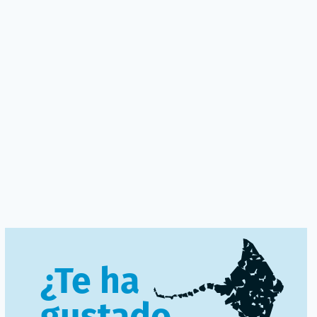
¿Te ha
gustado