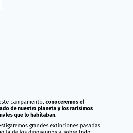
l
este campamento,
conoceremos el
ado de nuestro planeta y los rarísimos
males que lo habitaban
.
estigaremos grandes extinciones pasadas
o la de los dinosaurios y, sobre todo,