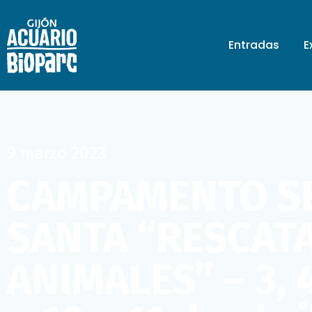
Entradas
E
9 marzo 2023
CAMPAMENTO S
SANTA “RESCAT
ANIMALES” – 3, 4