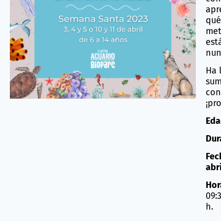
apr
qué
met
est
nun
Ha 
sum
con
¡pr
Eda
Dur
Fec
abri
Hor
09:3
h.