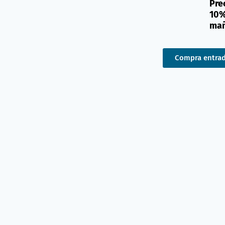
Pre
10%
mañ
Compra entra