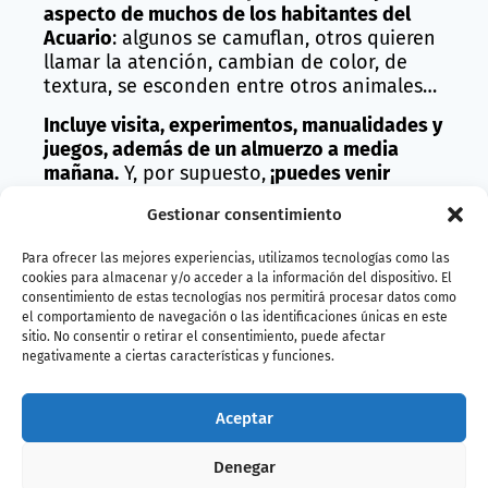
aspecto de muchos de los habitantes del
Acuario
: algunos se camuflan, otros quieren
llamar la atención, cambian de color, de
textura, se esconden entre otros animales…
Incluye visita, experimentos, manualidades y
juegos, además de un almuerzo a media
mañana.
Y, por supuesto,
¡puedes venir
disfrazado!
Gestionar consentimiento
Edad recomendada: 6 a 12 años
Para ofrecer las mejores experiencias, utilizamos tecnologías como las
Duración: 5 h
cookies para almacenar y/o acceder a la información del dispositivo. El
consentimiento de estas tecnologías nos permitirá procesar datos como
Fechas: 17 de febrero
el comportamiento de navegación o las identificaciones únicas en este
sitio. No consentir o retirar el consentimiento, puede afectar
Horario:
entrada flexible entre las 09 h y
negativamente a ciertas características y funciones.
09:30 h y salida flexible entre las 14 h y 14:30
h.
Aceptar
Precio: 25€ (descuento 10% con el Pase B!)
Incluye almuerzo a media mañana.
Denegar