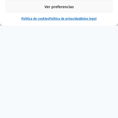
Ver preferencias
Compra entradas
Política de cookies
Política de privacidad
Aviso legal
¿Te ha gustado
la noticia?
¡Compártelo!