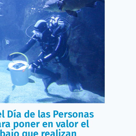
cer no solo las maravillosas especies
ataformas de encuentro ciudadano y
relación con los animales más próximos
rno. Para ello se desarrollan actividades
das, charlas, visitas y los
adopción
.