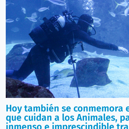
La divulgación es igualmente fundamental
para cono
que albergan los BIOPARC, sino también para ser
pl
promover la educación
en nuestro trato, respeto y 
como mascotas y especies silvestres de nuestro ento
especiales como el Wild Ocean FilmFest (WOFF), jorna
tradicionales
desfiles de perros para potenciar la 