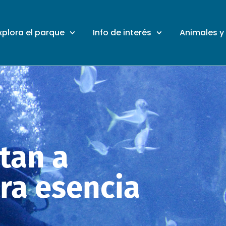
xplora el parque
Info de interés
Animales y
tan a
ra esencia