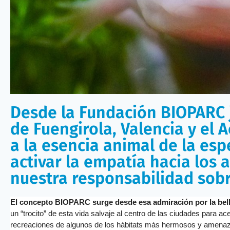
Desde la Fundación BIOPARC 
de Fuengirola, Valencia y el 
a la esencia animal de la es
activar la empatía hacia los
nuestra responsabilidad sobr
El concepto BIOPARC surge desde esa admiración por la bell
un “trocito” de esta vida salvaje al centro de las ciudades para a
recreaciones de algunos de los hábitats más hermosos y amenazad