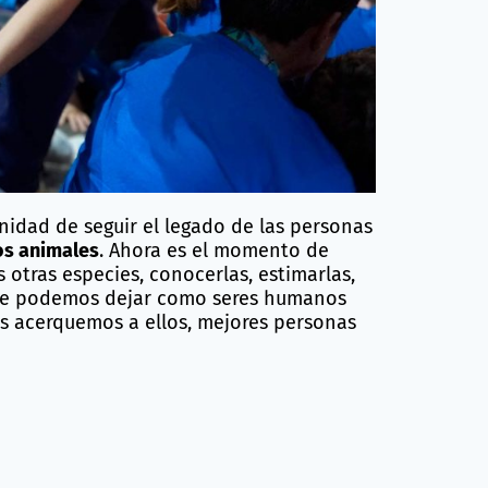
e las personas que cuidan a los animales
,
ocación que en la mayoría de los casos
ervacionistas como los BIOPARC
cuentan
 “en cuerpo y alma” para aportar todas
. Profesionales en cuidados veterinarios y
científicos enormes retos como
garantizar
diante la cría controlada, asegurando al