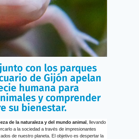
junto con los parques
Acuario de Gijón apelan
pecie humana para
 animales y comprender
e su bienestar.
eza de la naturaleza y del mundo animal
, llevando
cercarlo a la sociedad a través de impresionantes
os de nuestro planeta. El objetivo es despertar la