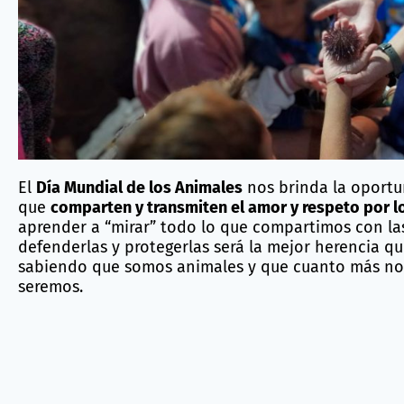
Hoy también es el día para
reivindicar el trabajo d
una fecha para conmemorar una dedicación y una v
supera lo estrictamente laboral.
Instituciones cons
con equipos altamente cualificados que se dedican
las atenciones necesarias a los animales a su cargo
personal especializado que asumen bajo criterios 
la supervivencia de las especies más amenazadas
me
mismo tiempo el
máximo bienestar de cada animal
.