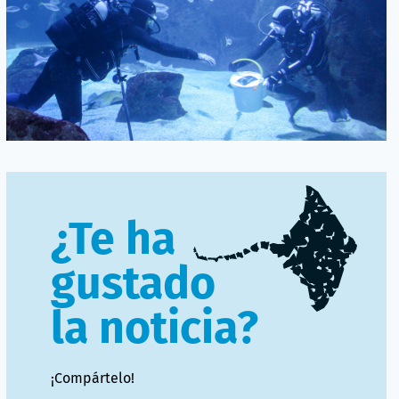
¿Te ha
gustado
la noticia?
¡Compártelo!