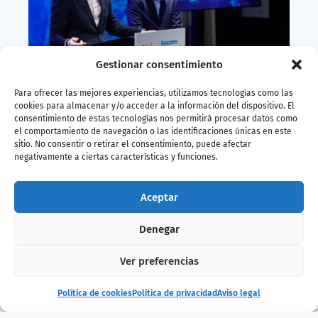
Gestionar consentimiento
Para ofrecer las mejores experiencias, utilizamos tecnologías como las
cookies para almacenar y/o acceder a la información del dispositivo. El
La adhesión a la EAZA implica una
consentimiento de estas tecnologías nos permitirá procesar datos como
responsabilidad añadida, ya que la
el comportamiento de navegación o las identificaciones únicas en este
asociación establece altos estándares en el
sitio. No consentir o retirar el consentimiento, puede afectar
negativamente a ciertas características y funciones.
cuidado animal y la conservación de
especies en peligro de extinción.
Aceptar
Este reconocimiento
refuerza el
compromiso del BIOPARC Acuario de Gijón
Denegar
con la excelencia y la sostenibilidad en sus
prácticas diarias
y nos permitirá colaborar
Ver preferencias
con los mejores acuarios y zoológicos de
Europa, compartir conocimientos y
Política de cookies
Política de privacidad
Aviso legal
recursos, y seguir mejorando para ofrecer