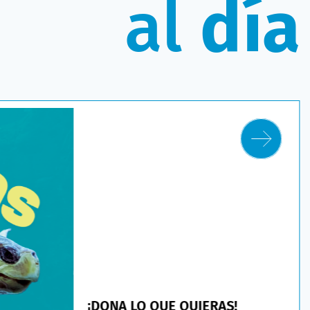
al
día
¡DONA LO QUE QUIERAS!