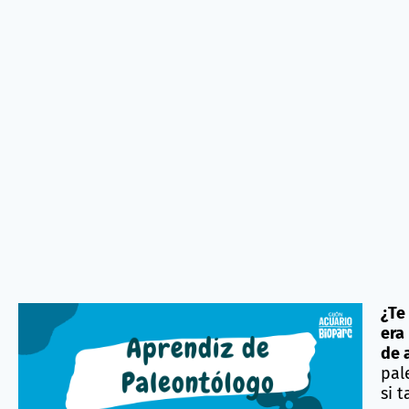
¿Te
era
de 
pal
si 