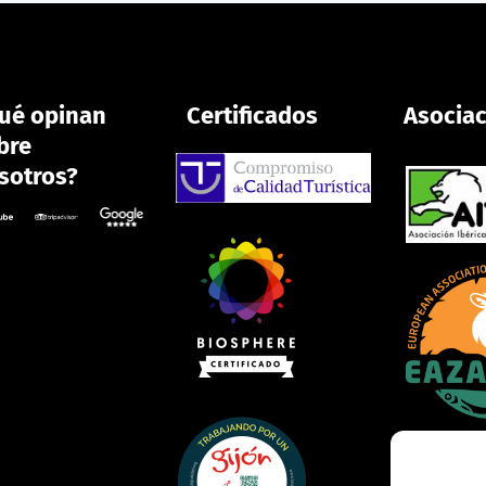
ué opinan
Certificados
Asocia
bre
sotros?