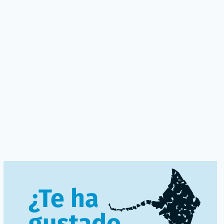
¿Te ha
gustado