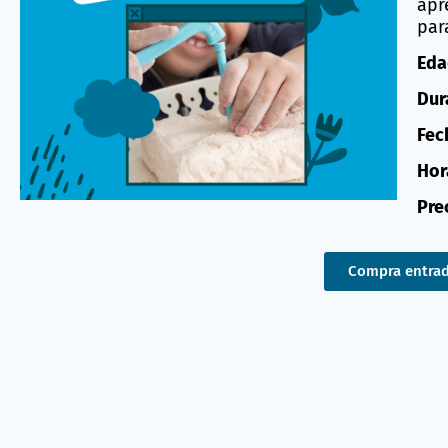
apr
par
Eda
Dur
Fec
Hora
Pre
Compra entra