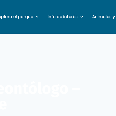
xplora el parque
Info de interés
Animales y
eontólogo –
e