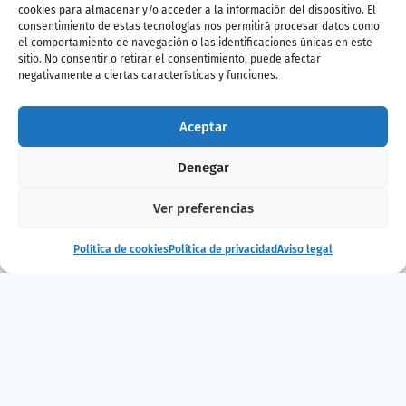
reponer fuerzas, retomaremos la mañana
cookies para almacenar y/o acceder a la información del dispositivo. El
aprendiendo a cuidar un acuario y
consentimiento de estas tecnologías nos permitirá procesar datos como
el comportamiento de navegación o las identificaciones únicas en este
analizaremos el agua de uno de nuestros
sitio. No consentir o retirar el consentimiento, puede afectar
tanques como hacen los acuaristas. Por
negativamente a ciertas características y funciones.
último,
veremos cómo se preparan los buzos
para alimentar a los habitantes del tanque
Aceptar
principal: el Oceanario.
Edad recomendada: 6 a 12 años
Denegar
Duración: 5 h
Ver preferencias
Fechas: 5 de diciembre
Política de cookies
Política de privacidad
Aviso legal
Horario: 9:00/9:30 a 14:00/14:30 (entrada y
salida flexible)
Precio: 24 € (descuento 10% con el Pase B!)
Compra entradas