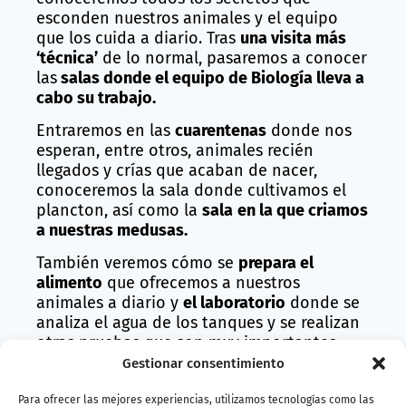
esconden nuestros animales y el equipo
que los cuida a diario. Tras
una visita más
‘técnica’
de lo normal, pasaremos a conocer
las
salas donde el equipo de Biología lleva a
cabo su trabajo.
Entraremos en las
cuarentenas
donde nos
esperan, entre otros, animales recién
llegados y crías que acaban de nacer,
conoceremos la sala donde cultivamos el
plancton, así como la
sala
en la que criamos
a nuestras medusas.
También veremos cómo se
prepara el
alimento
que ofrecemos a nuestros
animales a diario y
el laboratorio
donde se
analiza el agua de los tanques y se realizan
otras pruebas que son muy importantes
para el cuidado de nuestros ecosistemas.
Gestionar consentimiento
Tras un desayuno
en la cafetería para
Para ofrecer las mejores experiencias, utilizamos tecnologías como las