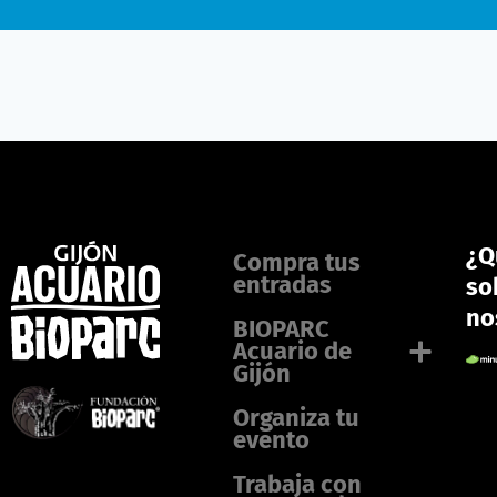
¿Q
Compra tus
entradas
so
no
BIOPARC
Acuario de
Gijón
Organiza tu
evento
Trabaja con