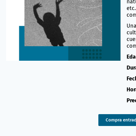
nat
etc
com
Una
cult
cue
com
Eda
Dur
Fec
Hora
Pre
Compra entra