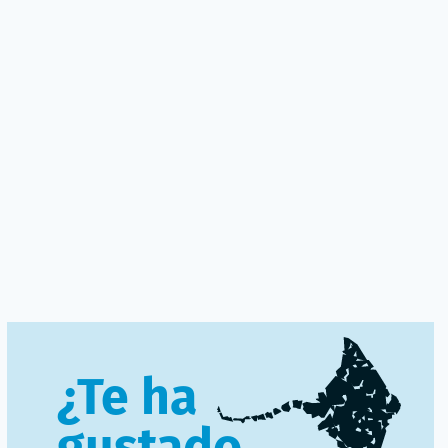
¿Te ha
gustado