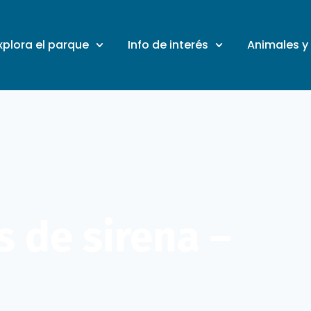
xplora el parque
Info de interés
Animales y
s de sirena –