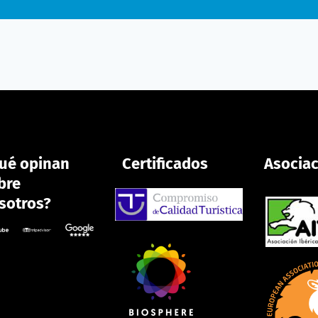
ué opinan
Certificados
Asocia
bre
sotros?