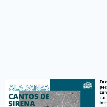
En 
per
con
can
ins