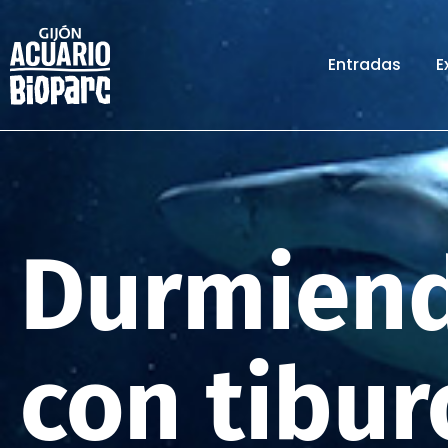
Entradas
E
Durmien
con tibu