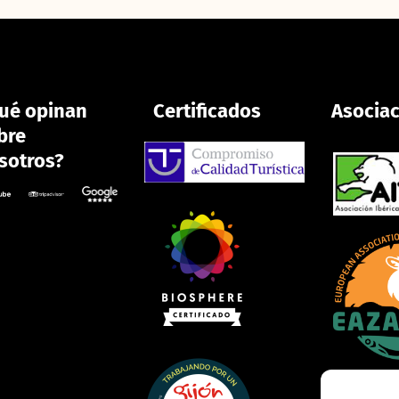
ué opinan
Certificados
Asocia
bre
sotros?