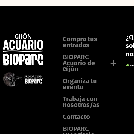
¿Q
Compra tus
entradas
so
no
BIOPARC
Acuario de
Gijón
Organiza tu
evento
Trabaja con
nosotros/as
Contacto
BIOPARC