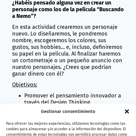
¿Habéis pensado alguna vez en crear un
personaje como los de la película “Buscando
a Nemo”?
En esta actividad crearemos un personaje
nuevo. Lo diseñaremos, le pondremos
nombre, escogeremos los colores, sus
gustos, sus hobbies… e, incluso, definiremos
su papel en la película. Al finalizar haremos
un cortometraje o un pequeño anuncio con
nuestro personajes. ¿Crees que podrían
ganar dinero con él?
Objetivos:
Promover el pensamiento innovador a
través del Design Thinking.
Trabajar estrategias básicas de
Gestionar consentimiento
mercado, comunicación y marketing.
Favorecer la escucha activa y la
Para ofrecer las mejores experiencias, utilizamos tecnologías como las
comunicación.
cookies para almacenar y/o acceder a la información del dispositivo. El
consentimiento de estas tecnologías nos permitirá procesar datos como