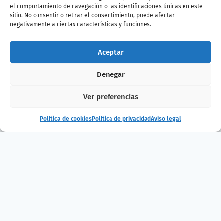
el comportamiento de navegación o las identificaciones únicas en este
Edad recomendada: 5 a 12 años
sitio. No consentir o retirar el consentimiento, puede afectar
negativamente a ciertas características y funciones.
Duración: 60 min
Fechas: Sábado 28 de mayo
Aceptar
Horario: 16:30 a 17:30
Denegar
Precio: 12€ (descuento 10% con el Pase B!)
Ver preferencias
Compra entradas
Política de cookies
Política de privacidad
Aviso legal
¿Te ha gustado
la noticia?
¡Compártelo!