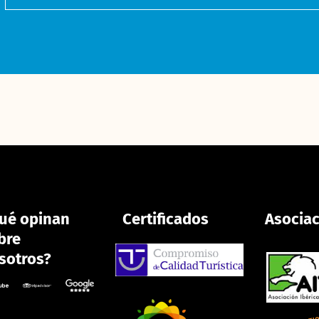
ué opinan
Certificados
Asocia
bre
sotros?