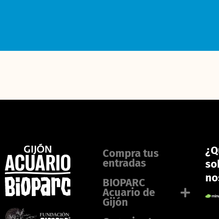
¿Q
Compra tus
entradas
so
no
BIOPARC
Acuario de
Gijón