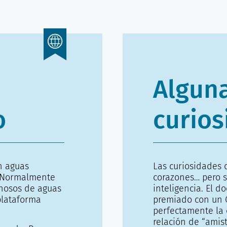
Algun
o
curios
n aguas
Las curiosidades 
a. Normalmente
corazones… pero s
enosos de aguas
inteligencia. El 
plataforma
premiado con un Ó
perfectamente la 
relación de “amis