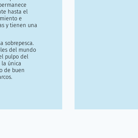
 permanece
te hasta el
amiento e
as y tienen una
a sobrepesca.
bles del mundo
l pulpo del
 la única
lo de buen
rcos.