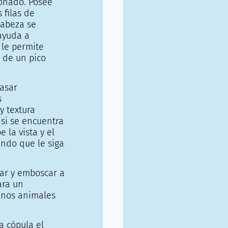
ionado. Posee
 filas de
cabeza se
 ayuda a
 le permite
 de un pico
pasar
s
y textura
 si se encuentra
 la vista y el
endo que le siga
ñar y emboscar a
ara un
unos animales
a cópula el