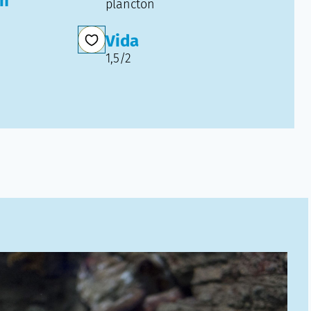
ón
plancton
Vida
1,5/2