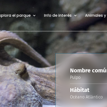
xplora el parque
Info de interés
Animales y
Nombre comú
Pulpo
Hábitat
Océano Atlántico