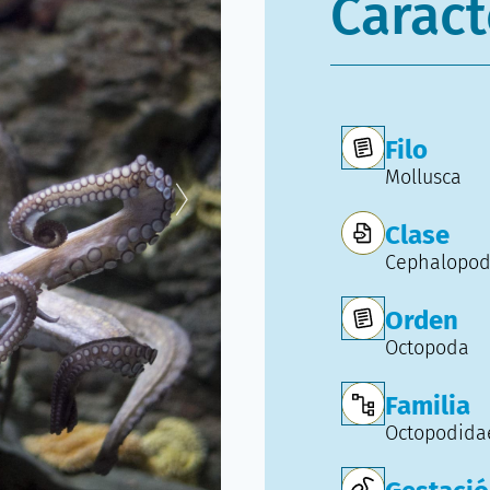
Caract
Filo
Mollusca
Clase
Cephalopo
Orden
Octopoda
Familia
Octopodida