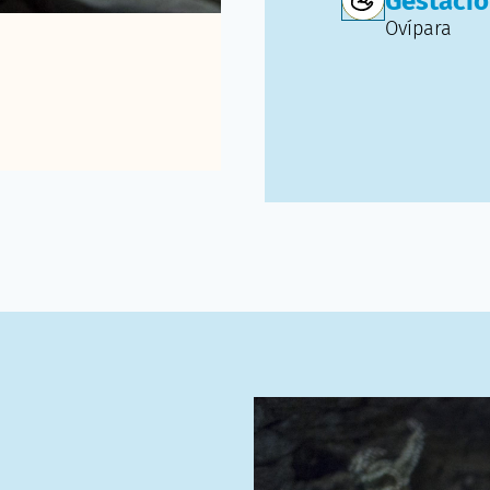
Gestaci
Ovípara