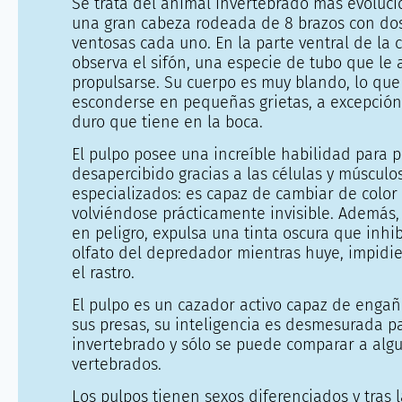
Se trata del animal invertebrado más evoluc
una gran cabeza rodeada de 8 brazos con dos
ventosas cada uno. En la parte ventral de la 
observa el sifón, una especie de tubo que le
propulsarse. Su cuerpo es muy blando, lo que
esconderse en pequeñas grietas, a excepción
duro que tiene en la boca.
El pulpo posee una increíble habilidad para 
desapercibido gracias a las células y músculo
especializados: es capaz de cambiar de color 
volviéndose prácticamente invisible. Además,
en peligro, expulsa una tinta oscura que inhibe
olfato del depredador mientras huye, impidi
el rastro.
El pulpo es un cazador activo capaz de enga
sus presas, su inteligencia es desmesurada p
invertebrado y sólo se puede comparar a alg
vertebrados.
Los pulpos tienen sexos diferenciados y tras l